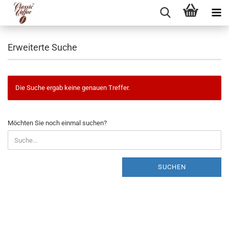
Erweiterte Suche
Die Suche ergab keine genauen Treffer.
MÖCHTEN
Möchten Sie noch einmal suchen?
SIE
NOCH
EINMAL
SUCHEN?
SUCHEN